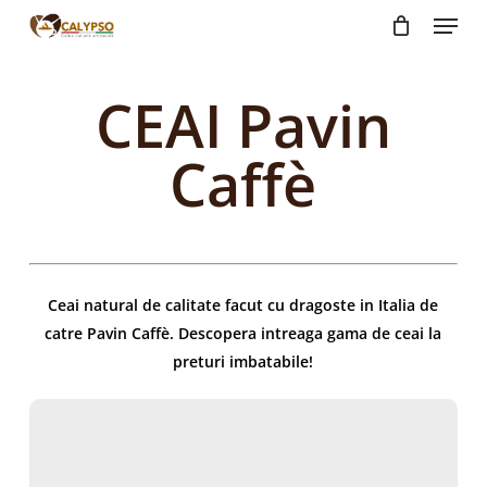
Menu
Skip
to
main
CEAI Pavin
content
Caffè
Ceai natural de calitate facut cu dragoste in Italia de
catre Pavin Caffè. Descopera intreaga gama de ceai la
preturi imbatabile!