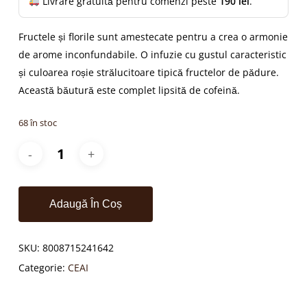
Livrare gratuită pentru comenzi peste
190 lei
.
Fructele și florile sunt amestecate pentru a crea o armonie
de arome inconfundabile. O infuzie cu gustul caracteristic
și culoarea roșie strălucitoare tipică fructelor de pădure.
Această băutură este complet lipsită de cofeină.
68 în stoc
Adaugă În Coș
SKU:
8008715241642
Categorie:
CEAI