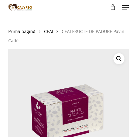
Menu
Skip
to
main
content
Prima pagină
CEAI
CEAI FRUCTE DE PADURE Pavin
Caffè