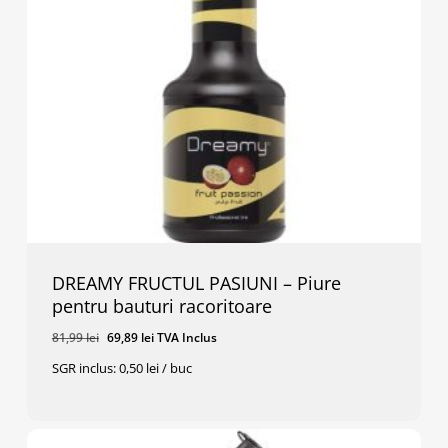
DREAMY FRUCTUL PASIUNI – Piure
pentru bauturi racoritoare
Prețul
Prețul
81,99
lei
69,89
lei
TVA Inclus
inițial
curent
SGR inclus: 0,50 lei / buc
a
este:
Prețul
Prețul
69,89
Lei
TVA Inclus
fost:
69,89 lei.
Inițial
Curent
A
Este:
81,99 lei.
Fost:
69,89 Lei.
81,99 Lei.