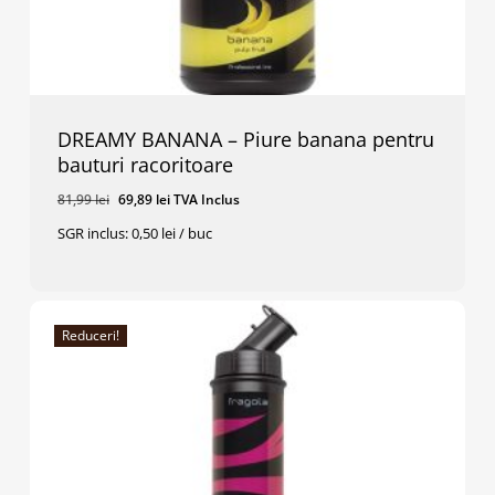
DREAMY BANANA – Piure banana pentru
bauturi racoritoare
Prețul
Prețul
81,99
lei
69,89
lei
TVA Inclus
inițial
curent
SGR inclus: 0,50 lei / buc
a
este:
Prețul
Prețul
69,89
Lei
TVA Inclus
fost:
69,89 lei.
Inițial
Curent
A
Este:
81,99 lei.
Fost:
69,89 Lei.
81,99 Lei.
Reduceri!