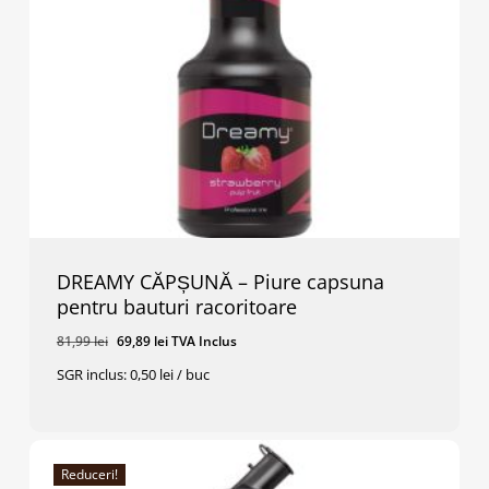
DREAMY CĂPȘUNĂ – Piure capsuna
pentru bauturi racoritoare
Prețul
Prețul
81,99
lei
69,89
lei
TVA Inclus
inițial
curent
SGR inclus: 0,50 lei / buc
a
este:
Prețul
Prețul
69,89
Lei
TVA Inclus
fost:
69,89 lei.
Inițial
Curent
A
Este:
81,99 lei.
Fost:
69,89 Lei.
81,99 Lei.
Reduceri!