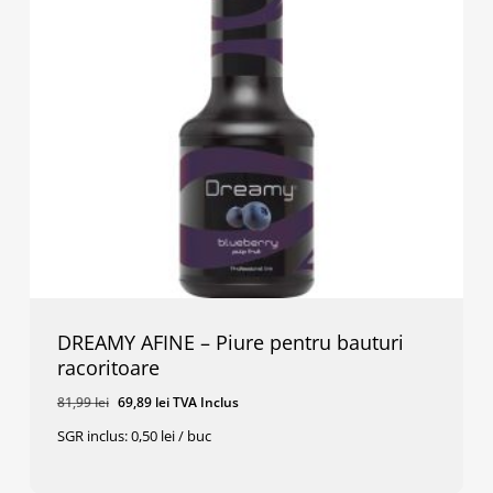
DREAMY AFINE – Piure pentru bauturi
racoritoare
Prețul
Prețul
81,99
lei
69,89
lei
TVA Inclus
inițial
curent
SGR inclus: 0,50 lei / buc
a
este:
Prețul
Prețul
69,89
Lei
TVA Inclus
fost:
69,89 lei.
Inițial
Curent