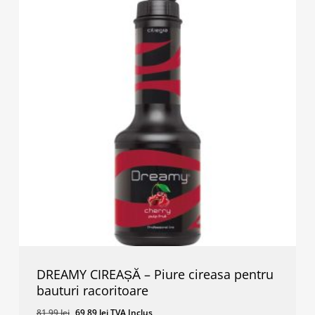
DREAMY CIREAȘĂ – Piure cireasa pentru
bauturi racoritoare
Prețul
Prețul
81,99
lei
69,89
lei
TVA Inclus