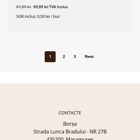
Prețul
Prețul
81,99
lei
69,89
lei
TVA Inclus
inițial
curent
SGR inclus: 0,50 lei / buc
a
este:
Prețul
Prețul
69,89
Lei
TVA Inclus
fost:
69,89 lei.
Inițial
Curent
A
Este:
81,99 lei.
Fost:
69,89 Lei.
81,99 Lei.
1
2
3
Next
CONTACTE
Borșa
Strada Lunca Bradului - NR 27B
435200, Maramureș