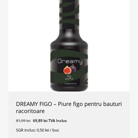
DREAMY FIGO – Piure figo pentru bauturi
racoritoare
Prețul
Prețul
81,99
lei
69,89
lei
TVA Inclus
inițial
curent
SGR inclus: 0,50 lei / buc
a
este: