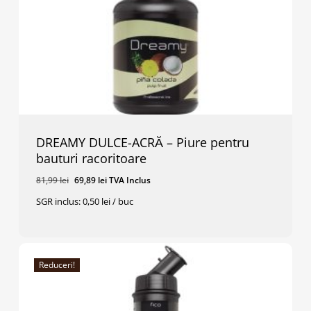
DREAMY DULCE-ACRĂ – Piure pentru
bauturi racoritoare
Prețul
Prețul
81,99
lei
69,89
lei
TVA Inclus
inițial
curent
SGR inclus: 0,50 lei / buc
a
este:
Prețul
Prețul
69,89
Lei
TVA Inclus
fost:
69,89 lei.
Inițial
Curent
A
Este:
81,99 lei.
Fost:
69,89 Lei.
81,99 Lei.
Reduceri!