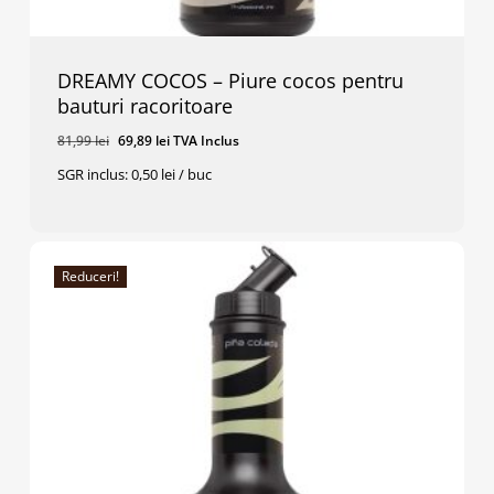
DREAMY COCOS – Piure cocos pentru
bauturi racoritoare
Prețul
Prețul
81,99
lei
69,89
lei
TVA Inclus
inițial
curent
SGR inclus: 0,50 lei / buc
a
este:
Prețul
Prețul
69,89
Lei
TVA Inclus
fost:
69,89 lei.
Inițial
Curent
A
Este:
81,99 lei.
Fost:
69,89 Lei.
81,99 Lei.
Reduceri!