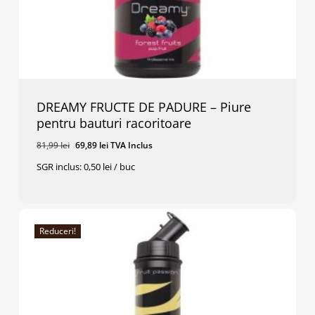
DREAMY FRUCTE DE PADURE – Piure
pentru bauturi racoritoare
Prețul
Prețul
81,99
lei
69,89
lei
TVA Inclus
inițial
curent
SGR inclus: 0,50 lei / buc
a
este:
Prețul
Prețul
69,89
Lei
TVA Inclus
fost:
69,89 lei.
Inițial
Curent
A
Este:
81,99 lei.
Fost:
69,89 Lei.
81,99 Lei.
Reduceri!