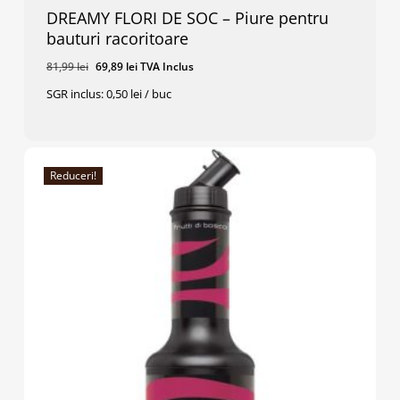
DREAMY FLORI DE SOC – Piure pentru
bauturi racoritoare
Prețul
Prețul
81,99
lei
69,89
lei
TVA Inclus
inițial
curent
SGR inclus: 0,50 lei / buc
a
este:
Prețul
Prețul
69,89
Lei
TVA Inclus
fost:
69,89 lei.
Inițial
Curent
A
Este:
81,99 lei.
Fost:
69,89 Lei.
81,99 Lei.
Reduceri!