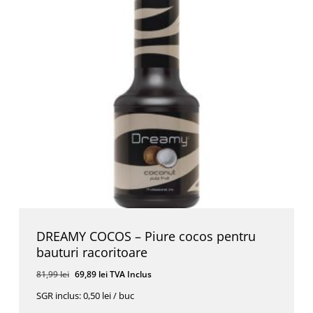
DREAMY COCOS – Piure cocos pentru
bauturi racoritoare
Prețul
Prețul
81,99
lei
69,89
lei
TVA Inclus
inițial
curent
SGR inclus: 0,50 lei / buc
a
este: