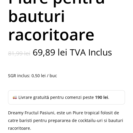
bauturi
racoritoare
Prețul
Prețul
69,89
lei
TVA Inclus
81,99
lei
inițial
curent
a
este:
fost:
69,89 lei.
SGR inclus: 0,50 lei / buc
81,99 lei.
Livrare gratuită pentru comenzi peste
190 lei
.
Dreamy Fructul Pasiuni, este un Piure tropical folosit de
catre baristi pentru prepararea de cocktailu-uri si bauturi
racoritoare.