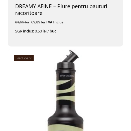
DREAMY AFINE – Piure pentru bauturi
racoritoare
Prețul
Prețul
81,99
lei
69,89
lei
TVA Inclus
inițial
curent
SGR inclus: 0,50 lei / buc
a
este:
Prețul
Prețul
69,89
Lei
TVA Inclus
fost:
69,89 lei.
Inițial
Curent
A
Este:
81,99 lei.
Fost:
69,89 Lei.
81,99 Lei.
Reduceri!