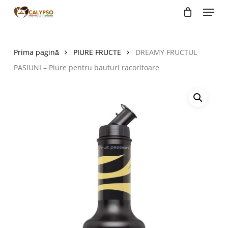
Menu
Skip
to
main
content
Prima pagină
PIURE FRUCTE
DREAMY FRUCTUL
PASIUNI – Piure pentru bauturi racoritoare