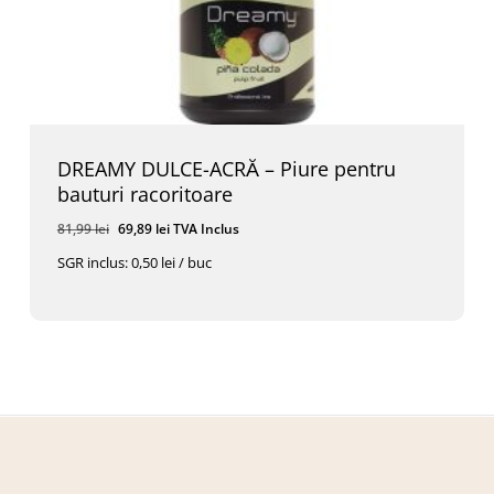
DREAMY DULCE-ACRĂ – Piure pentru
bauturi racoritoare
Prețul
Prețul
81,99
lei
69,89
lei
TVA Inclus
inițial
curent
SGR inclus: 0,50 lei / buc
a
este:
Prețul
Prețul
69,89
Lei
TVA Inclus
fost:
69,89 lei.
Inițial
Curent
A
Este:
81,99 lei.
Fost:
69,89 Lei.
81,99 Lei.