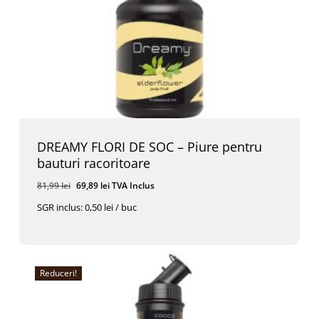
DREAMY FLORI DE SOC – Piure pentru
bauturi racoritoare
Prețul
Prețul
81,99
lei
69,89
lei
TVA Inclus
inițial
curent
SGR inclus: 0,50 lei / buc
a
este:
Prețul
Prețul
69,89
Lei
TVA Inclus
fost:
69,89 lei.
Inițial
Curent
A
Este:
81,99 lei.
Fost:
69,89 Lei.
81,99 Lei.
Reduceri!