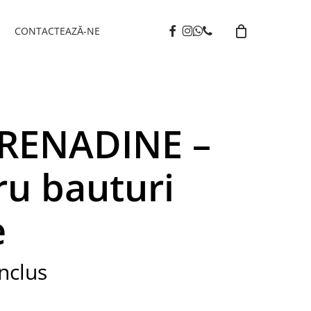
facebook
instagram
whatsapp
phone
I
CONTACTEAZĂ-NE
RENADINE –
ru bauturi
e
nclus
t