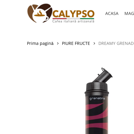
Skip
to
ACASA
MAG
main
content
Prima pagină
PIURE FRUCTE
DREAMY GRENADINE