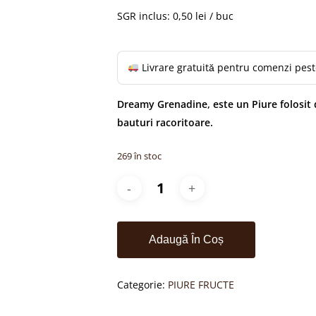
a
este:
fost:
69,89 
SGR inclus: 0,50 lei / buc
81,99 lei.
Livrare gratuită pentru comenzi pes
Dreamy Grenadine, este un Piure folosit d
bauturi racoritoare.
269 în stoc
Adaugă În Coș
Categorie:
PIURE FRUCTE