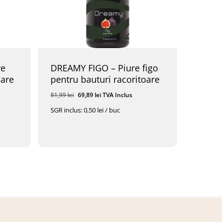
re
DREAMY FIGO – Piure figo
oare
pentru bauturi racoritoare
Prețul
Prețul
81,99
lei
69,89
lei
TVA Inclus
inițial
curent
SGR inclus: 0,50 lei / buc
a
este:
fost:
69,89 lei.
Prețul
Prețul
69,89
Lei
TVA Inclus
81,99 lei.
Inițial
Curent
A
Este:
Fost:
69,89 Lei.
81,99 Lei.