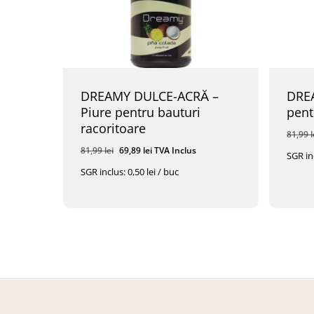
DREAMY DULCE-ACRĂ –
DRE
Piure pentru bauturi
pent
racoritoare
81,99
l
Prețul
Prețul
81,99
lei
69,89
lei
TVA Inclus
SGR inc
inițial
curent
SGR inclus: 0,50 lei / buc
a
este:
Prețul
Prețul
Prețu
69,89
Lei
TVA Inclus
69,8
fost:
69,89 lei.
Inițial
Curent
Iniția
A
Este:
A
81,99 lei.
Fost:
69,89 Lei.
Fost:
81,99 Lei.
81,99