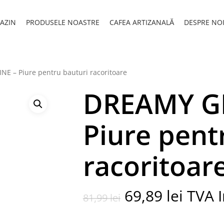
AZIN
PRODUSELE NOASTRE
CAFEA ARTIZANALĂ
DESPRE NO
 – Piure pentru bauturi racoritoare
DREAMY G
Piure pent
racoritoar
Prețul
Prețul
69,89
lei
TVA I
81,99
lei
inițial
curen