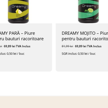
AMY PARĂ – Piure
DREAMY MOJITO – Piu
ru bauturi racoritoare
pentru bauturi racorit
Prețul
Prețul
Prețul
Prețul
ei
69,89
lei
TVA Inclus
81,99
lei
69,89
lei
TVA Inclus
inițial
curent
inițial
curent
lus: 0,50 lei / buc
SGR inclus: 0,50 lei / buc
a
este:
a
este:
fost:
69,89 lei.
fost:
69,89 lei.
l
Prețul
Prețul
Prețul
9
Lei
TVA Inclus
69,89
Lei
TVA Inclus
81,99 lei.
81,99 lei.
l
Curent
Inițial
Curent
Este:
A
Este:
69,89 Lei.
Fost:
69,89 Lei.
 Lei.
81,99 Lei.