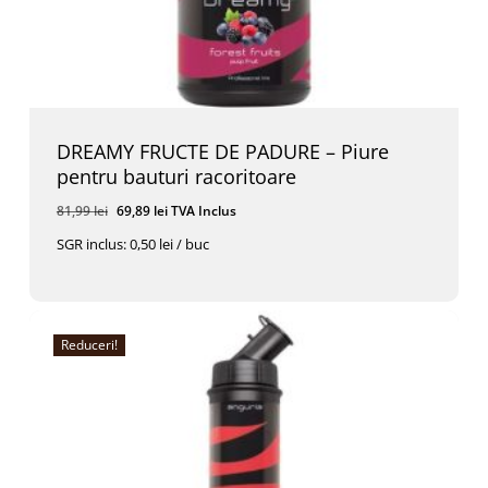
DREAMY FRUCTE DE PADURE – Piure
pentru bauturi racoritoare
Prețul
Prețul
81,99
lei
69,89
lei
TVA Inclus
inițial
curent
SGR inclus: 0,50 lei / buc
a
este:
Prețul
Prețul
69,89
Lei
TVA Inclus
fost:
69,89 lei.
Inițial
Curent
A
Este:
81,99 lei.
Fost:
69,89 Lei.
81,99 Lei.
Reduceri!