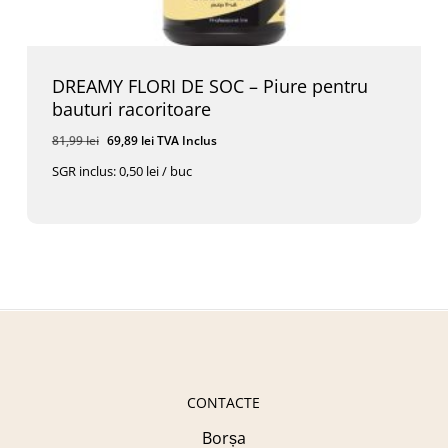
DREAMY FLORI DE SOC – Piure pentru
bauturi racoritoare
Prețul
Prețul
81,99
lei
69,89
lei
TVA Inclus
inițial
curent
SGR inclus: 0,50 lei / buc
a
este:
Prețul
Prețul
69,89
Lei
TVA Inclus
fost:
69,89 lei.
Inițial
Curent
A
Este:
81,99 lei.
Fost:
69,89 Lei.
81,99 Lei.
CONTACTE
Borșa