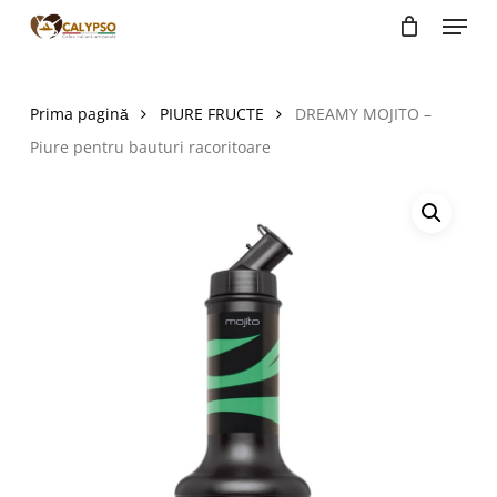
Menu
Skip
to
main
content
Prima pagină
PIURE FRUCTE
DREAMY MOJITO –
Piure pentru bauturi racoritoare