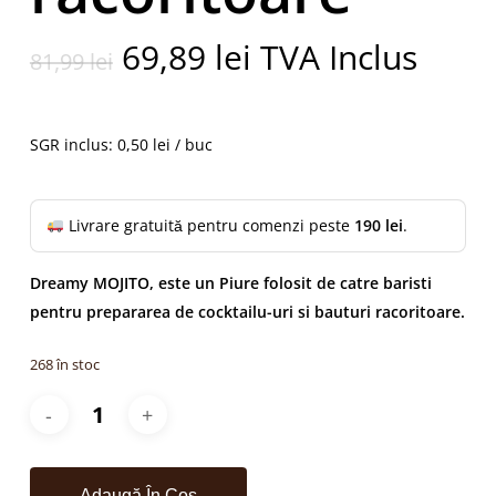
Prețul
Prețul
69,89
lei
TVA Inclus
81,99
lei
inițial
curent
a
este:
fost:
69,89 lei.
SGR inclus: 0,50 lei / buc
81,99 lei.
Livrare gratuită pentru comenzi peste
190 lei
.
Dreamy MOJITO, este un Piure folosit de catre baristi
pentru prepararea de cocktailu-uri si bauturi racoritoare.
268 în stoc
Adaugă În Coș