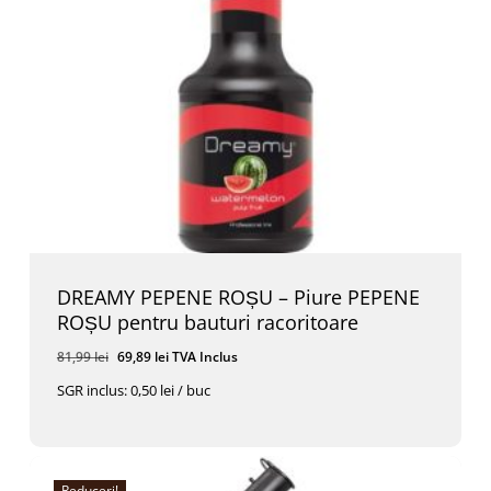
DREAMY PEPENE ROȘU – Piure PEPENE
ROȘU pentru bauturi racoritoare
Prețul
Prețul
81,99
lei
69,89
lei
TVA Inclus
inițial
curent
SGR inclus: 0,50 lei / buc
a
este:
Prețul
Prețul
69,89
Lei
TVA Inclus
fost:
69,89 lei.
Inițial
Curent
A
Este:
81,99 lei.
Fost:
69,89 Lei.
81,99 Lei.
Reduceri!