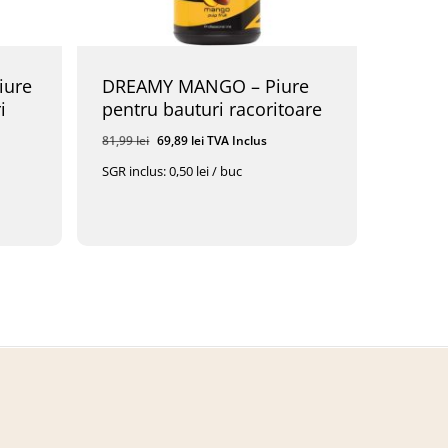
iure
DREAMY MANGO – Piure
i
pentru bauturi racoritoare
Prețul
Prețul
81,99
lei
69,89
lei
TVA Inclus
inițial
curent
SGR inclus: 0,50 lei / buc
a
este:
fost:
69,89 lei.
Prețul
Prețul
69,89
Lei
TVA Inclus
81,99 lei.
Inițial
Curent
A
Este:
Fost:
69,89 Lei.
81,99 Lei.