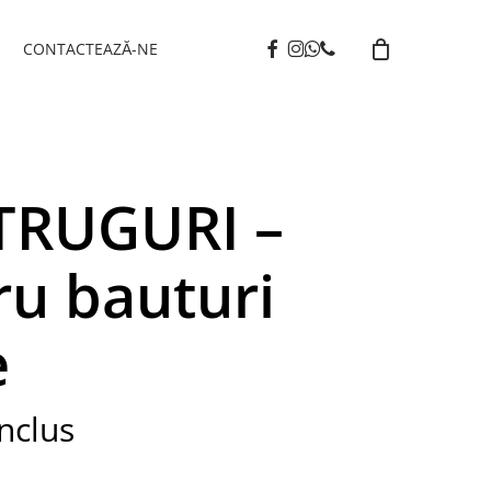
facebook
instagram
whatsapp
phone
I
CONTACTEAZĂ-NE
TRUGURI –
ru bauturi
e
nclus
t