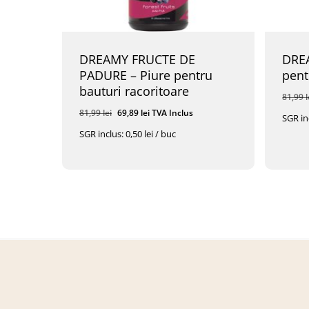
DREAMY FRUCTE DE
DRE
PADURE – Piure pentru
pent
bauturi racoritoare
81,99
l
Prețul
Prețul
81,99
lei
69,89
lei
TVA Inclus
SGR inc
inițial
curent
SGR inclus: 0,50 lei / buc
a
este:
Prețul
Prețul
Prețu
69,89
Lei
TVA Inclus
69,8
fost:
69,89 lei.
Inițial
Curent
Iniția
A
Este:
A
81,99 lei.
Fost:
69,89 Lei.
Fost:
81,99 Lei.
81,99