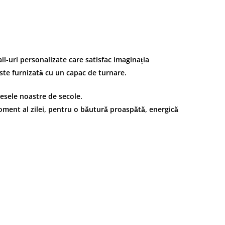
l-uri personalizate care satisfac imaginația
este furnizată cu un capac de turnare.
mesele noastre de secole.
oment al zilei, pentru o băutură proaspătă, energică