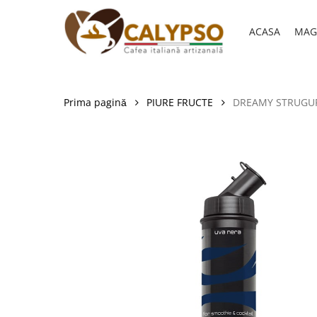
Skip
to
ACASA
MAG
main
content
Prima pagină
PIURE FRUCTE
DREAMY STRUGURI 