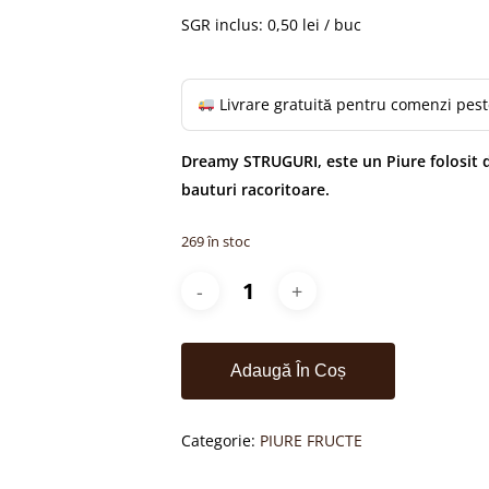
a
este:
fost:
69,89 
SGR inclus: 0,50 lei / buc
81,99 lei.
Livrare gratuită pentru comenzi pes
Dreamy STRUGURI, este un Piure folosit de
bauturi racoritoare.
269 în stoc
Adaugă În Coș
Categorie:
PIURE FRUCTE