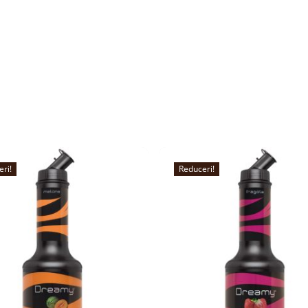
eri!
Reduceri!