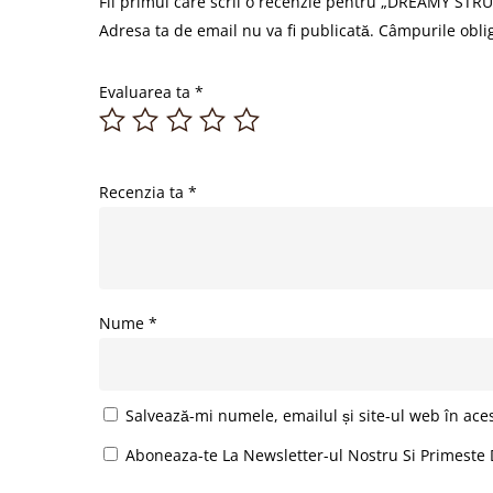
Fii primul care scrii o recenzie pentru „DREAMY STRU
Adresa ta de email nu va fi publicată.
Câmpurile obli
Evaluarea ta
*
Recenzia ta
*
Nume
*
Salvează-mi numele, emailul și site-ul web în ace
Aboneaza-te La Newsletter-ul Nostru Si Primeste 