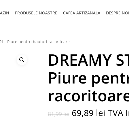
AZIN
PRODUSELE NOASTRE
CAFEA ARTIZANALĂ
DESPRE NO
– Piure pentru bauturi racoritoare
DREAMY S
Piure pent
racoritoar
Prețul
Prețul
69,89
lei
TVA I
81,99
lei
inițial
curen