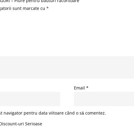
GURI – Piure pentru bauturi racoritoare”
gatorii sunt marcate cu
*
Email
*
st navigator pentru data viitoare când o să comentez.
Discount-uri Serioase