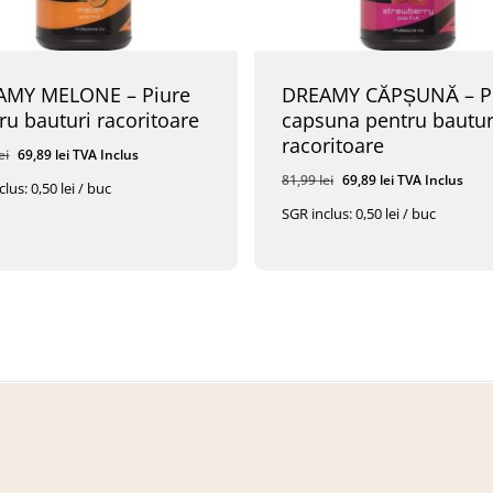
AMY MELONE – Piure
DREAMY CĂPȘUNĂ – P
ru bauturi racoritoare
capsuna pentru bautur
racoritoare
Prețul
Prețul
ei
69,89
lei
TVA Inclus
inițial
curent
Prețul
Prețul
81,99
lei
69,89
lei
TVA Inclus
lus: 0,50 lei / buc
a
este:
inițial
curent
SGR inclus: 0,50 lei / buc
fost:
69,89 lei.
a
este:
l
Prețul
Prețul
Prețul
9
Lei
TVA Inclus
69,89
Lei
TVA Inclus
81,99 lei.
fost:
69,89 lei.
l
Curent
Inițial
Curent
Este:
A
Este:
81,99 lei.
69,89 Lei.
Fost:
69,89 Lei.
 Lei.
81,99 Lei.