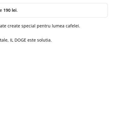
te
190 lei
.
te create special pentru lumea cafelei.
tale, IL DOGE este solutia.