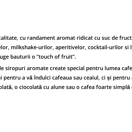
 calitate, cu randament aromat ridicat cu suc de fruc
or, milkshake-urilor, aperitivelor, cocktail-urilor si 
ge bauturii o ”touch of fruit”.
 de siropuri aromate create special pentru lumea cafe
mai pentru a vă îndulci cafeaua sau ceaiul, ci și pent
ată, o ciocolată cu alune sau o cafea foarte simplă cu