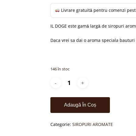
54,89 lei.
Livrare gratuită pentru comenzi pes
IL DOGE este gamă largă de siropuri aroma
Daca vrei sa dai o aroma speciala bauturi 
146 în stoc
Adaugă În Coș
Categorie:
SIROPURI AROMATE