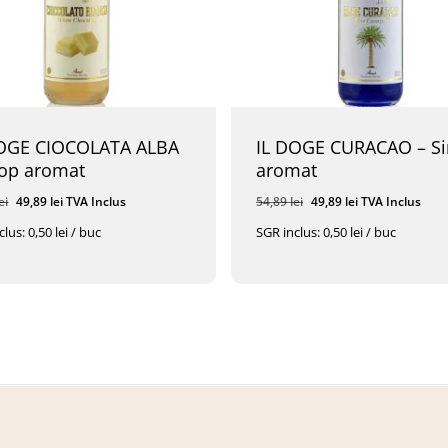
DOGE CIOCOLATA ALBA
IL DOGE CURACAO – Si
rop aromat
aromat
Prețul
Prețul
Prețul
Prețul
ei
49,89
lei
TVA Inclus
54,89
lei
49,89
lei
TVA Inclus
inițial
curent
inițial
curent
lus: 0,50 lei / buc
SGR inclus: 0,50 lei / buc
a
este:
a
este:
l
Prețul
Prețul
Prețul
9
Lei
TVA Inclus
49,89
Lei
TVA Inclus
fost:
49,89 lei.
fost:
49,89 lei.
l
Curent
Inițial
Curent
Este:
A
Este:
54,89 lei.
54,89 lei.
49,89 Lei.
Fost:
49,89 Lei.
 Lei.
54,89 Lei.