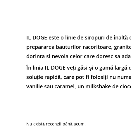
IL DOGE este o linie de siropuri de înaltă
prepararea bauturilor racoritoare, granitel
dorinta si nevoia celor care doresc sa adau
În linia IL DOGE veți găsi și o gamă largă
soluție rapidă, care pot fi folosiți nu nu
vanilie sau caramel, un milkshake de ciocol
Nu există recenzii până acum.