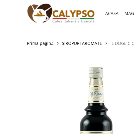
Skip
to
ACASA
MAG
main
content
Prima pagină
SIROPURI AROMATE
IL DOGE CI