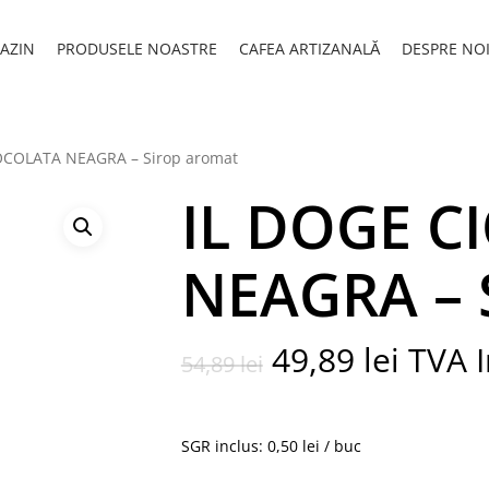
AZIN
PRODUSELE NOASTRE
CAFEA ARTIZANALĂ
DESPRE NO
OCOLATA NEAGRA – Sirop aromat
IL DOGE C
NEAGRA – 
Prețul
Prețul
49,89
lei
TVA I
54,89
lei
inițial
curen
a
este:
fost:
49,89 
SGR inclus: 0,50 lei / buc