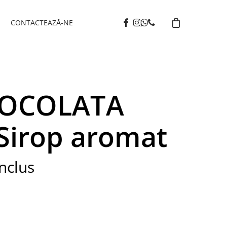
facebook
instagram
whatsapp
phone
I
CONTACTEAZĂ-NE
IOCOLATA
Sirop aromat
nclus
t
lei.