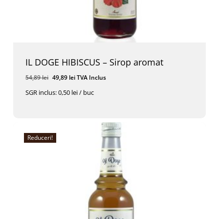
IL DOGE HIBISCUS – Sirop aromat
Prețul
Prețul
54,89
lei
49,89
lei
TVA Inclus
inițial
curent
SGR inclus: 0,50 lei / buc
a
este:
Prețul
Prețul
49,89
Lei
TVA Inclus
fost:
49,89 lei.
Inițial
Curent
A
Este:
54,89 lei.
Fost:
49,89 Lei.
54,89 Lei.
Reduceri!