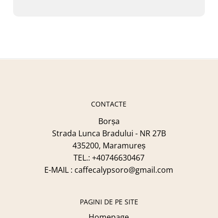
Prețul
Prețul
49,89
Lei
TVA Inclus
fost:
49,89 lei.
Inițial
Curent
A
Este:
54,89 lei.
Fost:
49,89 Lei.
54,89 Lei.
CONTACTE
Borșa
Strada Lunca Bradului - NR 27B
435200, Maramureș
TEL.: +40746630467
E-MAIL : caffecalypsoro@gmail.com
PAGINI DE PE SITE
Homepage