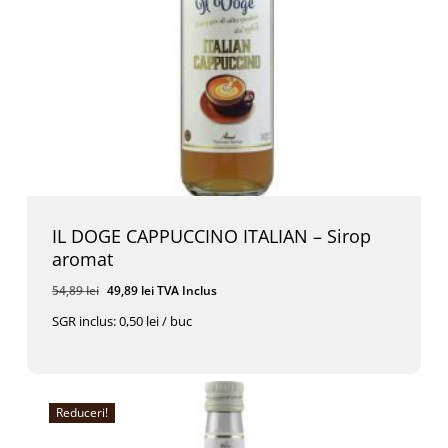
IL DOGE CAPPUCCINO ITALIAN – Sirop
aromat
Prețul
Prețul
54,89
lei
49,89
lei
TVA Inclus
inițial
curent
SGR inclus: 0,50 lei / buc
a
este:
Prețul
Prețul
49,89
Lei
TVA Inclus
fost:
49,89 lei.
Inițial
Curent
A
Este:
54,89 lei.
Fost:
49,89 Lei.
54,89 Lei.
Reduceri!