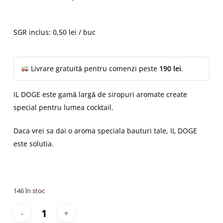
inițial
curent
a
este:
fost:
49,89 lei.
SGR inclus: 0,50 lei / buc
54,89 lei.
Livrare gratuită pentru comenzi peste
190 lei
.
IL DOGE este gamă largă de siropuri aromate create
special pentru lumea cocktail.
Daca vrei sa dai o aroma speciala bauturi tale, IL DOGE
este solutia.
146 în stoc