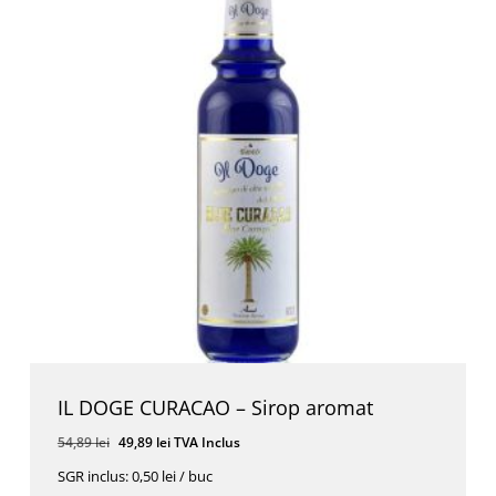
IL DOGE CURACAO – Sirop aromat
Prețul
Prețul
54,89
lei
49,89
lei
TVA Inclus
inițial
curent
SGR inclus: 0,50 lei / buc
a
este: