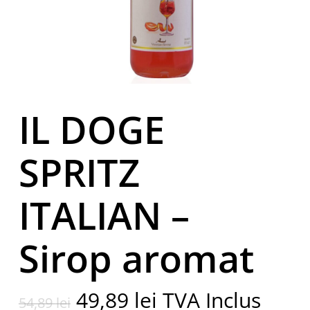
IL DOGE
SPRITZ
ITALIAN –
Sirop aromat
Prețul
Prețul
49,89
lei
TVA Inclus
54,89
lei